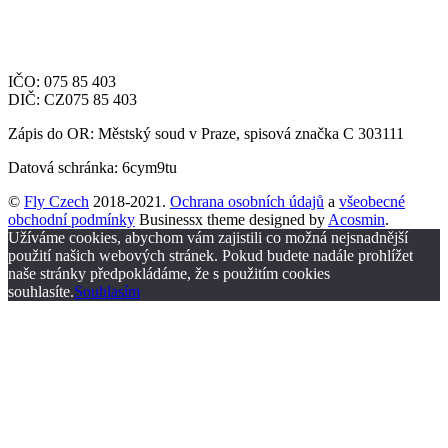
Aviatická 1092/8
Praha 6, 161 00
Česká republika
IČO: 075 85 403
DIČ: CZ075 85 403
Zápis do OR: Městský soud v Praze, spisová značka C 303111
Datová schránka: 6cym9tu
©
Fly Czech
2018-2021.
Ochrana osobních údajů
a
všeobecné
obchodní podmínky
Businessx theme designed by
Acosmin
.
Užíváme cookies, abychom vám zajistili co možná nejsnadnější
použití našich webových stránek. Pokud budete nadále prohlížet
naše stránky předpokládáme, že s použitím cookies
souhlasíte.
Souhlasím