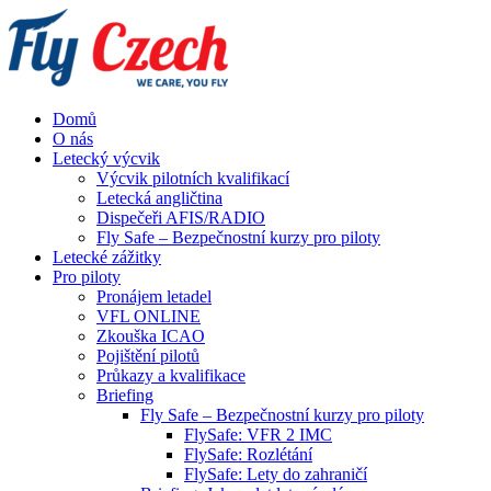
Domů
O nás
Letecký výcvik
Výcvik pilotních kvalifikací
Letecká angličtina
Dispečeři AFIS/RADIO
Fly Safe – Bezpečnostní kurzy pro piloty
Letecké zážitky
Pro piloty
Pronájem letadel
VFL ONLINE
Zkouška ICAO
Pojištění pilotů
Průkazy a kvalifikace
Briefing
Fly Safe – Bezpečnostní kurzy pro piloty
FlySafe: VFR 2 IMC
FlySafe: Rozlétání
FlySafe: Lety do zahraničí