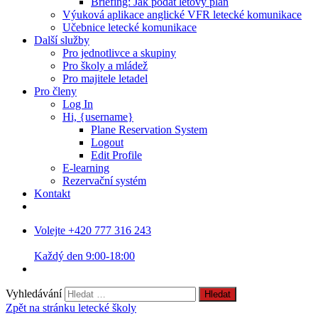
Briefing: Jak podat letový plán
Výuková aplikace anglické VFR letecké komunikace
Učebnice letecké komunikace
Další služby
Pro jednotlivce a skupiny
Pro školy a mládež
Pro majitele letadel
Pro členy
Log In
Hi, {username}
Plane Reservation System
Logout
Edit Profile
E-learning
Rezervační systém
Kontakt
Volejte +420 777 316 243
Každý den 9:00-18:00
Vyhledávání
Zpět na stránku letecké školy