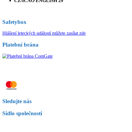
CZ/ICAO ENGLISH 29
Safetybox
Hlášení leteckých událostí můžete zasílat zde
Platební brána
Sledujte nás
Sídlo společnosti
Fly Czech s.r.o.
Letiště Václava Havla Praha