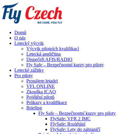
Domů
O nás
Letecký výcvik
Výcvik pilotních kvalifikací
Letecká angličtina
Dispečeři AFIS/RADIO
Fly Safe – Bezpečnostní kurzy pro piloty
Letecké zážitky
Pro piloty
Pronájem letadel
VFL ONLINE
Zkouška ICAO
Pojištění pilotů
Průkazy a kvalifikace
Briefing
Fly Safe – Bezpečnostní kurzy pro piloty
FlySafe: VFR 2 IMC
FlySafe: Rozlétání
FlySafe: Lety do zahraničí