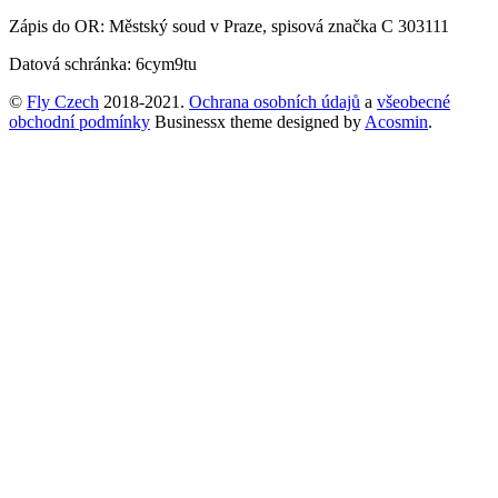
Zápis do OR: Městský soud v Praze, spisová značka C 303111
Datová schránka: 6cym9tu
©
Fly Czech
2018-2021.
Ochrana osobních údajů
a
všeobecné
obchodní podmínky
Businessx theme designed by
Acosmin
.