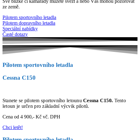
Své blízké či kamarády můžete svézt a nebo Vás mohou pozorovat
ze země.
Pilotem sportovního letadla
Pilotem dopravního letadla
Speciální nabídky
Časté dotazy
Pilotem sportovního letadla
Cessna C150
Stanete se pilotem sportovního letounu
Cessna C150.
Tento
letoun je určen pro základní výcvik pilotů.
Cena od 4 900,- Kč vč. DPH
Chci letět!
Pilotem sportovního letadla