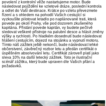
povolení z kontrolní věže nastartujeme motor. Bude
následovat pojíždění ke vzletové dráze, poslední kontrola
a odlet do Vaší destinace. Krátce po vzletu převezmete
řízení a s ohledem na pohodlí Vašich cestující si
vyzkoušíte pilotovat letadlo po naplánované trati, která
povede po okolí Prahy, vše pod dozorem zkušeného
kapitána. Přistání povede kapitán, vy budete pečlivě
sledovat veškeré přístroje na palubní desce a hlásit změny
výšky a rychlosti. Po hladkém dosednutí bude následovat
hlášení cestujícím, dojezd na stojánku a vypnutí motoru.
Tímto náš zážitek ještě nekončí, bude následovat lehké
občerstvení, závěrečný rozbor letu a předán certifikát o
úspěšném absolvování letu. Certifikát zároveň platí jako
sleva 10% na další letecký zážitek. Toto je ilustrační
scénář zážitku, který bude upraven dle Vašich přání a
požadavků.