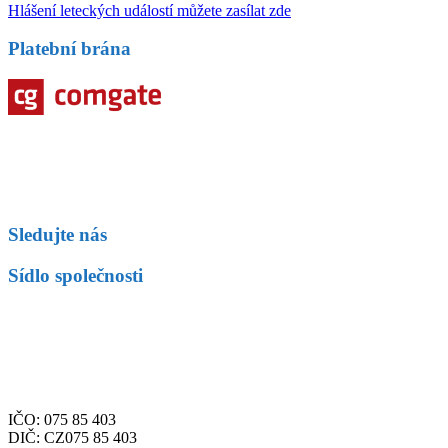
Hlášení leteckých událostí můžete zasílat zde
Platební brána
Sledujte nás
Sídlo společnosti
Fly Czech s.r.o.
Letiště Václava Havla Praha
Aviatická 1092/8
Praha 6, 161 00
Česká republika
IČO: 075 85 403
DIČ: CZ075 85 403