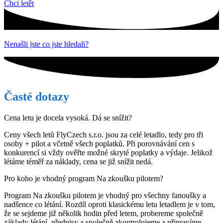
Chci letět
Nenašli jste co jste hledali?
Časté dotazy
Cena letu je docela vysoká. Dá se snížit?
Ceny všech letů FlyCzech s.r.o. jsou za celé letadlo, tedy pro tři
osoby + pilot a včetně všech poplatků. Při porovnávání cen s
konkurencí si vždy ověřte možné skryté poplatky a výdaje. Jelikož
létáme téměř za náklady, cena se již snížit nedá.
Pro koho je vhodný program Na zkoušku pilotem?
Program Na zkoušku pilotem je vhodný pro všechny fanoušky a
nadšence co létání. Rozdíl oproti klasickému letu letadlem je v tom,
že se sejdeme již několik hodin před letem, probereme společně
základy létání, předpisy a společně zkontrolujeme a připravíme