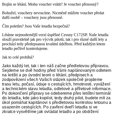
Bojím se létání. Mohu voucher vrátit? Je voucher přenosný?
Bohužel, vouchery nevracíme. Nicméně můžete voucher předat
další osobě – vouchery jsou přenosné.
Čím poletím? Jsou Vaše letadla bezpečná?
Létáme nejmodernější verzí úspěšné Cessny C172SP. Naše letadla
slouží pravidelně jak pro výcvik pilotů, tak i pro různé další lety a
prochází tedy předepsanou kvalitní údržbou. Před každým letem
letadlo pečlivě kontrolujeme.
Jak to celé probíhá?
Jako každý let, tak i ten náš začne předletovou přípravou.
Sejdeme se dvě hodiny před Vámi naplánovaným odletem
na letišti a po úvodní teorii o létání, předpisech a
zodpovězení všech Vašich otázek společně projdeme
trasu letu, počasí, údaje o cestujících, hmotnosti, vyvážení
a technickém stavu letadla, odletové a příletové informace.
Po dokončení přípravy se odebereme přes letištní terminál
do letadla, kde jako kopilot, tedy druhý pilot, budete mít za
úkol pomáhat kapitánovi s předletovou kontrolou letounu a
usazením cestujících. Po zavření dveří letadla si ve
zkratce vysvětlíme jak ovládat letadlo a po obdržení