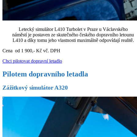
Letecký simulátor L410 Turbolet v Praze u Václavského
náměstí je postaven ze skutečného českého dopravního letounu
L410 a díky tomu jeho vlastnosti maximálně odpovídají realitě.
Cena od 1 900,- Kč vč. DPH
Chci pilotovat dopravní letadlo
Pilotem dopravního letadla
Zážitkový simulátor A320