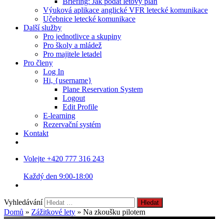
Briefing: Jak podat letový plán
Výuková aplikace anglické VFR letecké komunikace
Učebnice letecké komunikace
Další služby
Pro jednotlivce a skupiny
Pro školy a mládež
Pro majitele letadel
Pro členy
Log In
Hi, {username}
Plane Reservation System
Logout
Edit Profile
E-learning
Rezervační systém
Kontakt
Volejte +420 777 316 243
Každý den 9:00-18:00
Vyhledávání
Domů
»
Zážitkové lety
»
Na zkoušku pilotem