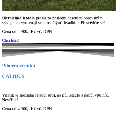
Ultralehká letadla
prošla za poslední desetiletí obrovským
vývojem a vyrovnají se „dospělým“ letadlům. Přesvědčte se!
Cena od 4 900,- Kč vč. DPH
Chci letět!
Pilotem vírníku
CALIDUS
Vírník
je speciální létající stroj, na půl letadlo a napůl vrtulník.
Nevěříte?
Cena od 4 900,- Kč vč. DPH