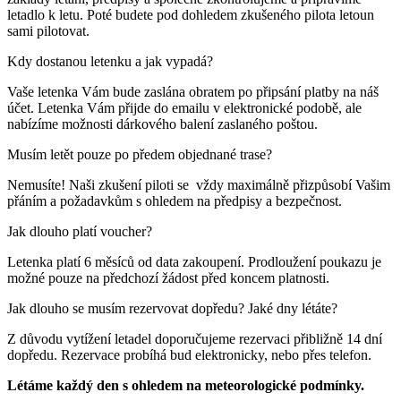
letadlo k letu. Poté budete pod dohledem zkušeného pilota letoun
sami pilotovat.
Kdy dostanou letenku a jak vypadá?
Vaše letenka Vám bude zaslána obratem po připsání platby na náš
účet. Letenka Vám přijde do emailu v elektronické podobě, ale
nabízíme možnosti dárkového balení zaslaného poštou.
Musím letět pouze po předem objednané trase?
Nemusíte! Naši zkušení piloti se vždy maximálně přizpůsobí Vašim
přáním a požadavkům s ohledem na předpisy a bezpečnost.
Jak dlouho platí voucher?
Letenka platí 6 měsíců od data zakoupení. Prodloužení poukazu je
možné pouze na předchozí žádost před koncem platnosti.
Jak dlouho se musím rezervovat dopředu? Jaké dny létáte?
Z důvodu vytížení letadel doporučujeme rezervaci přibližně 14 dní
dopředu. Rezervace probíhá bud elektronicky, nebo přes telefon.
Létáme každý den s ohledem na meteorologické podmínky.