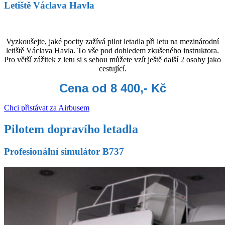
Letiště Václava Havla
Vyzkoušejte, jaké pocity zažívá pilot letadla při letu na mezinárodní
letiště Václava Havla. To vše pod dohledem zkušeného instruktora.
Pro větší zážitek z letu si s sebou můžete vzít ještě další 2 osoby jako
cestující.
Cena od 8 400,- Kč
Chci přistávat za Airbusem
Pilotem dopravího letadla
Profesionální simulátor B737