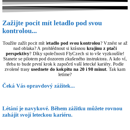
Zažijte pocit mít letadlo pod svou
kontrolou...
Toužíte zažít pocit mít l
etadlo pod svou kontrolou
? Vznést se až
nad oblaka? A prohlédnout si krásnou
krajinu z ptačí
perspektivy
? Díky společnosti FlyCzech si to vše vyzkoušíte!
Stanete se pilotem pod dozorem zkušeného instruktora. A kdo ví,
třeba to bude první krok k započetí vaší letecké kariéry. Podle
zvolené trasy
usednete do kokpitu na 20 i 90 minut
. Tak kam
letíme?
Čeká Vás opravdový zážitek...​
Létání je navykové. Během zážitku můžete rovnou
zahájit svojí leteckou kariéru.