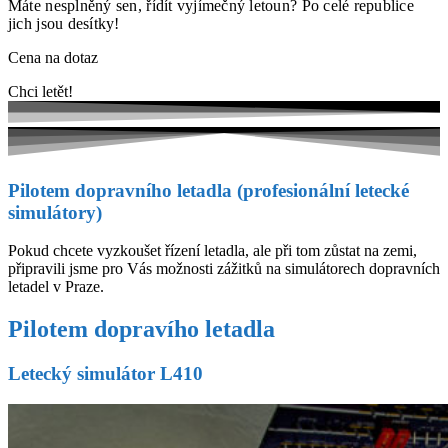
Máte nesplněný sen, řídít vyjímečný letoun? Po celé republice
jich jsou desítky!
Cena na dotaz
Chci letět!
Pilotem dopravního letadla (profesionální letecké
simulátory)
Pokud chcete vyzkoušet řízení letadla, ale při tom zůstat na zemi,
připravili jsme pro Vás možnosti zážitků na simulátorech dopravních
letadel v Praze.
Pilotem dopravího letadla
Letecký simulátor L410