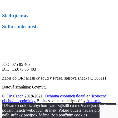
Sledujte nás
Sídlo společnosti
Fly Czech s.r.o.
Letiště Václava Havla Praha
Aviatická 1092/8
Praha 6, 161 00
Česká republika
IČO: 075 85 403
DIČ: CZ075 85 403
Zápis do OR: Městský soud v Praze, spisová značka C 303111
Datová schránka: 6cym9tu
©
Fly Czech
2018-2021.
Ochrana osobních údajů
a
všeobecné
obchodní podmínky
Businessx theme designed by
Acosmin
.
Užíváme cookies, abychom vám zajistili co možná nejsnadnější
použití našich webových stránek. Pokud budete nadále prohlížet
naše stránky předpokládáme, že s použitím cookies