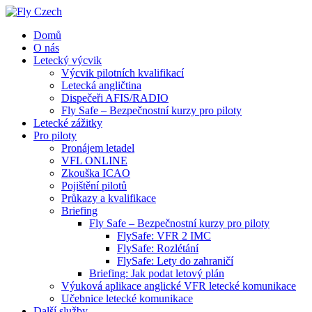
Domů
O nás
Letecký výcvik
Výcvik pilotních kvalifikací
Letecká angličtina
Dispečeři AFIS/RADIO
Fly Safe – Bezpečnostní kurzy pro piloty
Letecké zážitky
Pro piloty
Pronájem letadel
VFL ONLINE
Zkouška ICAO
Pojištění pilotů
Průkazy a kvalifikace
Briefing
Fly Safe – Bezpečnostní kurzy pro piloty
FlySafe: VFR 2 IMC
FlySafe: Rozlétání
FlySafe: Lety do zahraničí
Briefing: Jak podat letový plán
Výuková aplikace anglické VFR letecké komunikace
Učebnice letecké komunikace
Další služby