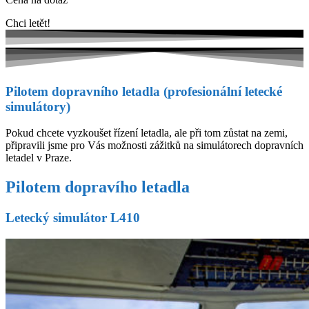
Chci letět!
Pilotem dopravního letadla (profesionální letecké
simulátory)
Pokud chcete vyzkoušet řízení letadla, ale při tom zůstat na zemi,
připravili jsme pro Vás možnosti zážitků na simulátorech dopravních
letadel v Praze.
Pilotem dopravího letadla
Letecký simulátor L410