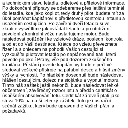
a technickém stavu letadla, odletové a příletové informace.
Po dokončení přípravy se odebereme přes letištní terminál
do letadla, kde jako kopilot, tedy druhý pilot, budete mít za
úkol pomáhat kapitánovi s předletovou kontrolou letounu a
usazením cestujících. Po zavření dveří letadla si ve
zkratce vysvětlíme jak ovládat letadlo a po obdržení
povolení z kontrolní věže nastartujeme motor. Bude
následovat pojíždění ke vzletové dráze, poslední kontrola
a odlet do Vaší destinace. Krátce po vzletu převezmete
řízení a s ohledem na pohodlí Vašich cestující si
vyzkoušíte pilotovat letadlo po naplánované trati, která
povede po okolí Prahy, vše pod dozorem zkušeného
kapitána. Přistání povede kapitán, vy budete pečlivě
sledovat veškeré přístroje na palubní desce a hlásit změny
výšky a rychlosti. Po hladkém dosednutí bude následovat
hlášení cestujícím, dojezd na stojánku a vypnutí motoru.
Tímto náš zážitek ještě nekončí, bude následovat lehké
občerstvení, závěrečný rozbor letu a předán certifikát o
úspěšném absolvování letu. Certifikát zároveň platí jako
sleva 10% na další letecký zážitek. Toto je ilustrační
scénář zážitku, který bude upraven dle Vašich přání a
požadavků.