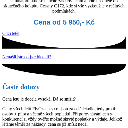
simulátoru, kde se naučíte základy létání a poté usedněte do
skutečného kokpitu Cessny C172, kde si vše vyzkoušíte v reálných
podmínkách.
Cena od 5 950,- Kč
Chci letět
Nenašli jste co jste hledali?
Časté dotazy
Cena letu je docela vysoká. Dá se snížit?
Ceny všech letů FlyCzech s.r.o. jsou za celé letadlo, tedy pro tři
osoby + pilot a včetně všech poplatků. Při porovnávání cen s
konkurencí si vždy ověřte možné skryté poplatky a výdaje. Jelikož
létáme téměř za náklady, cena se již snížit nedá.