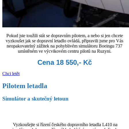
Pokud jste toužili stát se dopravním pilotem, a nebo si jen chcete
vyzkoušet jak se dopravní letadlo ovládá, připravili jsme pro Vás
neopakovatelný zážitek na pohyblivém simulátoru Boeingu 737
umístěném ve výcvikovém centru pilotů na Ruzyni.
Cena 18 550,- Kč
Chci letět
Pilotem letadla
Simulátor a skutečný letoun
Vyzkoušejte si řízení českého dopravního letadla L410 na