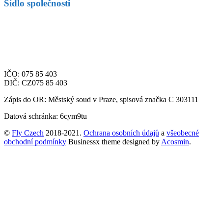
Sídlo společnosti
Fly Czech s.r.o.
Letiště Václava Havla Praha
Aviatická 1092/8
Praha 6, 161 00
Česká republika
IČO: 075 85 403
DIČ: CZ075 85 403
Zápis do OR: Městský soud v Praze, spisová značka C 303111
Datová schránka: 6cym9tu
©
Fly Czech
2018-2021.
Ochrana osobních údajů
a
všeobecné
obchodní podmínky
Businessx theme designed by
Acosmin
.