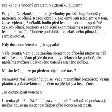
Pro koho je vhodný program Na zkoušku pilotem?
Program Na zkoušku pilotem je vhodný pro všechny fanoušky a
nadšence co létání. Rozdíl oproti klasickému letu letadlem je v tom,
že se sejdeme již několik hodin před letem, probereme společně
základy létání, předpisy a společně zkontrolujeme a připravíme
letadlo k letu. Poté budete pod dohledem zkušeného pilota letoun
sami pilotovat.
Kdy dostanou letenku a jak vypadá?
Vaše letenka Vám bude zaslána obratem po připsání platby na náš
účet. Letenka Vám přijde do emailu v elektronické podobě, ale
nabízíme možnosti dárkového balení zaslaného poštou.
Musím letět pouze po předem objednané trase?
Nemusíte! Naši zkušení piloti se vždy maximálně přizpůsobí Vašim
přáním a požadavkům s ohledem na předpisy a bezpečnost.
Jak dlouho platí voucher?
Letenka platí 6 měsíců od data zakoupení. Prodloužení poukazu je
možné pouze na předchozí žádost před koncem platnosti.