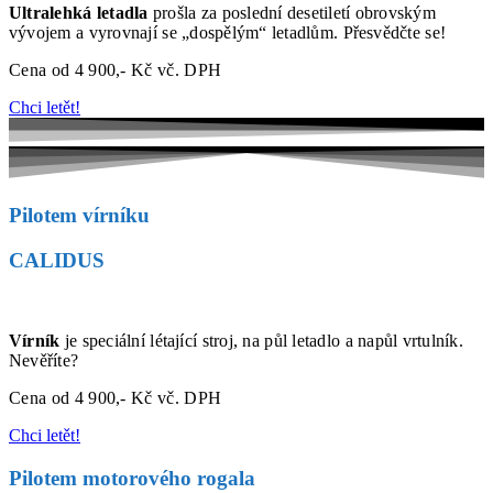
Ultralehká letadla
prošla za poslední desetiletí obrovským
vývojem a vyrovnají se „dospělým“ letadlům. Přesvědčte se!
Cena od 4 900,- Kč vč. DPH
Chci letět!
Pilotem vírníku
CALIDUS
Vírník
je speciální létající stroj, na půl letadlo a napůl vrtulník.
Nevěříte?
Cena od 4 900,- Kč vč. DPH
Chci letět!
Pilotem motorového rogala