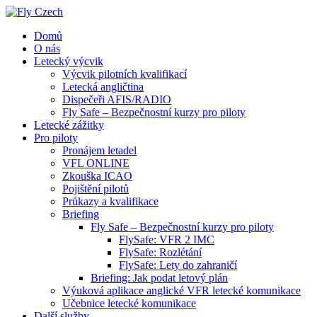
Domů
O nás
Letecký výcvik
Výcvik pilotních kvalifikací
Letecká angličtina
Dispečeři AFIS/RADIO
Fly Safe – Bezpečnostní kurzy pro piloty
Letecké zážitky
Pro piloty
Pronájem letadel
VFL ONLINE
Zkouška ICAO
Pojištění pilotů
Průkazy a kvalifikace
Briefing
Fly Safe – Bezpečnostní kurzy pro piloty
FlySafe: VFR 2 IMC
FlySafe: Rozlétání
FlySafe: Lety do zahraničí
Briefing: Jak podat letový plán
Výuková aplikace anglické VFR letecké komunikace
Učebnice letecké komunikace
Další služby