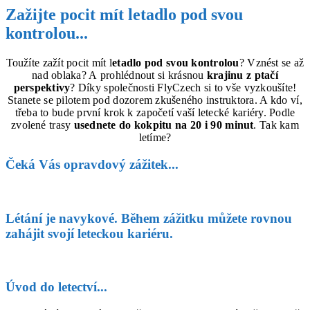
Zažijte pocit mít letadlo pod svou
kontrolou...
Toužíte zažít pocit mít l
etadlo pod svou kontrolou
? Vznést se až
nad oblaka? A prohlédnout si krásnou
krajinu z ptačí
perspektivy
? Díky společnosti FlyCzech si to vše vyzkoušíte!
Stanete se pilotem pod dozorem zkušeného instruktora. A kdo ví,
třeba to bude první krok k započetí vaší letecké kariéry. Podle
zvolené trasy
usednete do kokpitu na 20 i 90 minut
. Tak kam
letíme?
Čeká Vás opravdový zážitek...​
Létání je navykové. Během zážitku můžete rovnou
zahájit svojí leteckou kariéru.
Úvod do letectví...