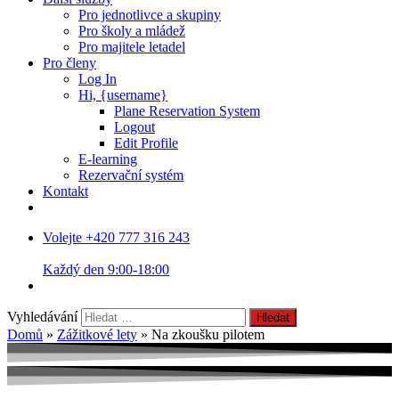
Pro jednotlivce a skupiny
Pro školy a mládež
Pro majitele letadel
Pro členy
Log In
Hi, {username}
Plane Reservation System
Logout
Edit Profile
E-learning
Rezervační systém
Kontakt
Volejte +420 777 316 243
Každý den 9:00-18:00
Vyhledávání
Domů
»
Zážitkové lety
»
Na zkoušku pilotem