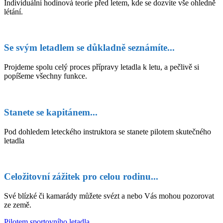
Individuální hodinová teorie před letem, kde se dozvíte vše ohledně
létání.
Se svým letadlem se důkladně seznámíte...
Projdeme spolu celý proces přípravy letadla k letu, a pečlivě si
popíšeme všechny funkce.
Stanete se kapitánem...
Pod dohledem leteckého instruktora se stanete pilotem skutečného
letadla
Celožitovní zážitek pro celou rodinu...
Své blízké či kamarády můžete svézt a nebo Vás mohou pozorovat
ze země.
Pilotem sportovního letadla