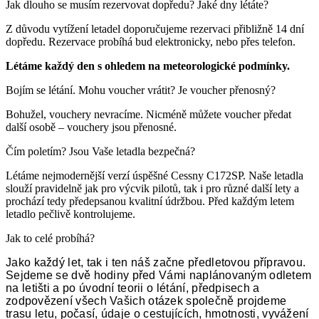
Jak dlouho se musím rezervovat dopředu? Jaké dny létáte?
Z důvodu vytížení letadel doporučujeme rezervaci přibližně 14 dní
dopředu. Rezervace probíhá bud elektronicky, nebo přes telefon.
Létáme každý den s ohledem na meteorologické podmínky.
Bojím se létání. Mohu voucher vrátit? Je voucher přenosný?
Bohužel, vouchery nevracíme. Nicméně můžete voucher předat
další osobě – vouchery jsou přenosné.
Čím poletím? Jsou Vaše letadla bezpečná?
Létáme nejmodernější verzí úspěšné Cessny C172SP. Naše letadla
slouží pravidelně jak pro výcvik pilotů, tak i pro různé další lety a
prochází tedy předepsanou kvalitní údržbou. Před každým letem
letadlo pečlivě kontrolujeme.
Jak to celé probíhá?
Jako každý let, tak i ten náš začne předletovou přípravou.
Sejdeme se dvě hodiny před Vámi naplánovaným odletem
na letišti a po úvodní teorii o létání, předpisech a
zodpovězení všech Vašich otázek společně projdeme
trasu letu, počasí, údaje o cestujících, hmotnosti, vyvážení