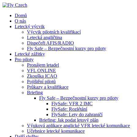
Domů
O nás
Letecký výcvik
Výcvik pilotních kvalifikací
Letecká angličtina
Dispečeři AFIS/RADIO
Fly Safe – Bezpečnostní kurzy pro piloty
Letecké zážitky
Pro piloty
Pronájem letadel
VFL ONLINE
Zkouška ICAO
Pojištění pilotů
Průkazy a kvalifikace
Briefing
Fly Safe – Bezpečnostní kurzy pro piloty
FlySafe: VFR 2 IMC
FlySafe: Rozlétání
FlySafe: Lety do zahraničí
Briefing: Jak podat letový plán
Výuková aplikace anglické VFR letecké komunikace
Učebnice letecké komunikace
Další služby