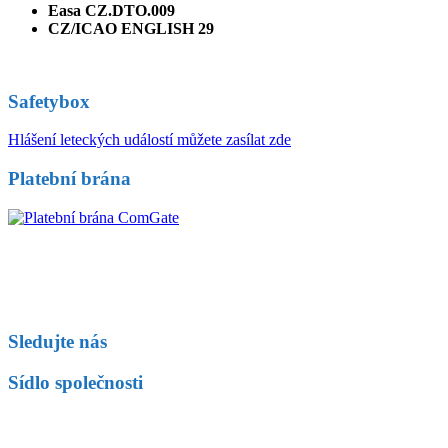
Easa CZ.DTO.009
CZ/ICAO ENGLISH 29
Safetybox
Hlášení leteckých událostí můžete zasílat zde
Platební brána
Sledujte nás
Sídlo společnosti
Fly Czech s.r.o.
Letiště Václava Havla Praha