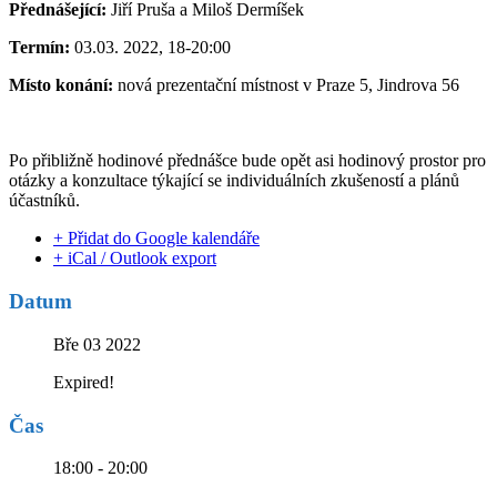
Přednášející:
Jiří Pruša a Miloš Dermíšek
Termín:
03.03. 2022, 18-20:00
Místo konání:
nová prezentační místnost v Praze 5, Jindrova 56
Po přibližně hodinové přednášce bude opět asi hodinový prostor pro
otázky a konzultace týkající se individuálních zkušeností a plánů
účastníků.
+ Přidat do Google kalendáře
+ iCal / Outlook export
Datum
Bře 03 2022
Expired!
Čas
18:00 - 20:00