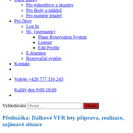
Pro jednotlivce a skupiny
Pro školy a mládež
Pro majitele letadel
Pro členy
Log In
Hi, {username}
Plane Reservation System
Logout
Edit Profile
E-learning
Rezervační systém
Kontakt
Volejte +420 777 316 243
Každý den 9:00-18:00
Vyhledávání
Přednáška: Dálkové VFR lety příprava, realizace,
zajímavé situace