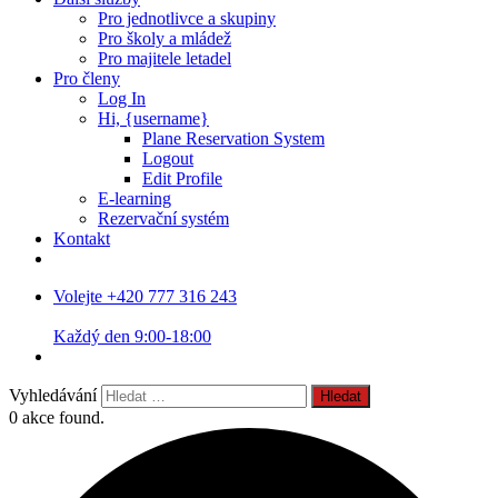
Pro jednotlivce a skupiny
Pro školy a mládež
Pro majitele letadel
Pro členy
Log In
Hi, {username}
Plane Reservation System
Logout
Edit Profile
E-learning
Rezervační systém
Kontakt
Volejte +420 777 316 243
Každý den 9:00-18:00
Vyhledávání
0 akce found.