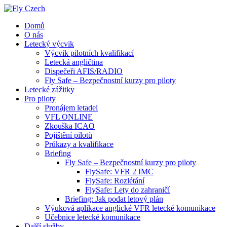
Domů
O nás
Letecký výcvik
Výcvik pilotních kvalifikací
Letecká angličtina
Dispečeři AFIS/RADIO
Fly Safe – Bezpečnostní kurzy pro piloty
Letecké zážitky
Pro piloty
Pronájem letadel
VFL ONLINE
Zkouška ICAO
Pojištění pilotů
Průkazy a kvalifikace
Briefing
Fly Safe – Bezpečnostní kurzy pro piloty
FlySafe: VFR 2 IMC
FlySafe: Rozlétání
FlySafe: Lety do zahraničí
Briefing: Jak podat letový plán
Výuková aplikace anglické VFR letecké komunikace
Učebnice letecké komunikace
Další služby