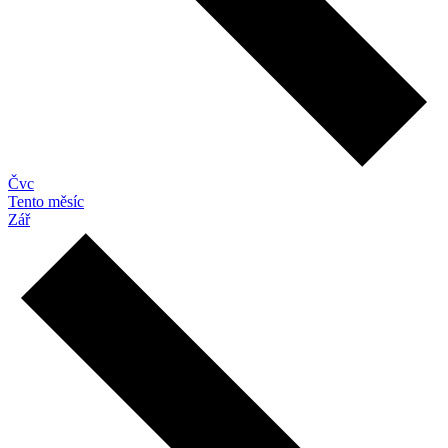
Čvc
Tento měsíc
Zář