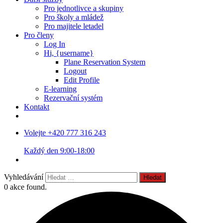
Pro jednotlivce a skupiny
Pro školy a mládež
Pro majitele letadel
Pro členy
Log In
Hi, {username}
Plane Reservation System
Logout
Edit Profile
E-learning
Rezervační systém
Kontakt
Volejte +420 777 316 243
Každý den 9:00-18:00
Vyhledávání
0 akce found.