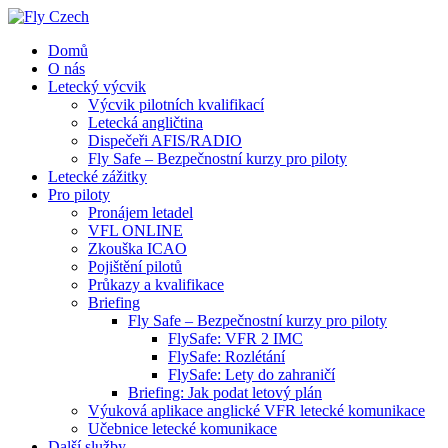
Domů
O nás
Letecký výcvik
Výcvik pilotních kvalifikací
Letecká angličtina
Dispečeři AFIS/RADIO
Fly Safe – Bezpečnostní kurzy pro piloty
Letecké zážitky
Pro piloty
Pronájem letadel
VFL ONLINE
Zkouška ICAO
Pojištění pilotů
Průkazy a kvalifikace
Briefing
Fly Safe – Bezpečnostní kurzy pro piloty
FlySafe: VFR 2 IMC
FlySafe: Rozlétání
FlySafe: Lety do zahraničí
Briefing: Jak podat letový plán
Výuková aplikace anglické VFR letecké komunikace
Učebnice letecké komunikace
Další služby