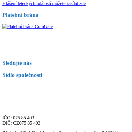
Hlášení leteckých událostí můžete zasílat zde
Platební brána
Sledujte nás
Sídlo společnosti
Fly Czech s.r.o.
Letiště Václava Havla Praha
Aviatická 1092/8
Praha 6, 161 00
Česká republika
IČO: 075 85 403
DIČ: CZ075 85 403