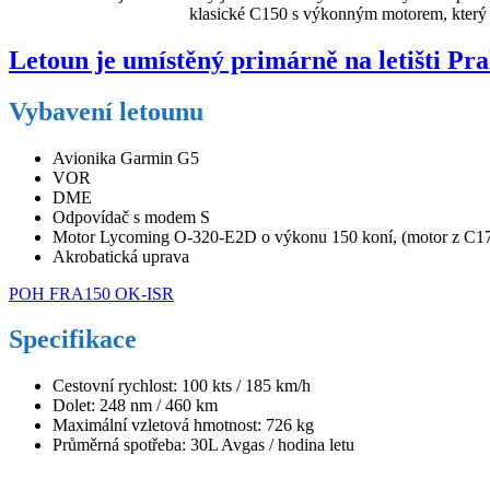
klasické C150 s výkonným motorem, který s
Letoun je umístěný primárně na letišti P
Vybavení letounu
Avionika Garmin G5
VOR
DME
Odpovídač s modem S
Motor Lycoming O-320-E2D o výkonu 150 koní, (motor z C1
Akrobatická uprava
POH FRA150 OK-ISR
Specifikace
Cestovní rychlost: 100 kts / 185 km/h
Dolet: 248 nm / 460 km
Maximální vzletová hmotnost: 726 kg
Průměrná spotřeba: 30L Avgas / hodina letu