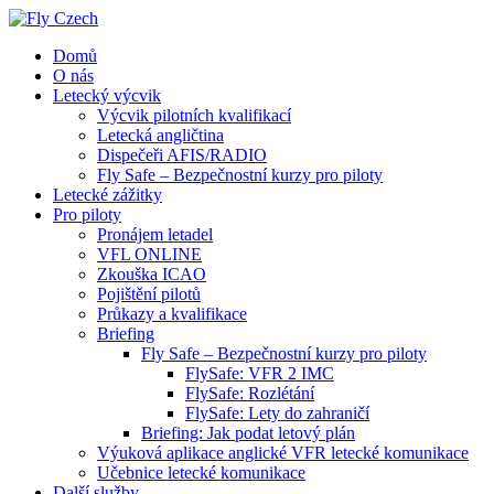
Domů
O nás
Letecký výcvik
Výcvik pilotních kvalifikací
Letecká angličtina
Dispečeři AFIS/RADIO
Fly Safe – Bezpečnostní kurzy pro piloty
Letecké zážitky
Pro piloty
Pronájem letadel
VFL ONLINE
Zkouška ICAO
Pojištění pilotů
Průkazy a kvalifikace
Briefing
Fly Safe – Bezpečnostní kurzy pro piloty
FlySafe: VFR 2 IMC
FlySafe: Rozlétání
FlySafe: Lety do zahraničí
Briefing: Jak podat letový plán
Výuková aplikace anglické VFR letecké komunikace
Učebnice letecké komunikace
Další služby