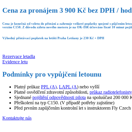
Cena za pronájem 3 900 Kč bez DPH / hod
Cena je konečná od vzletu do přistání a zahrnuje veškeré poplatky spojené s půjčením let
verzím C150. Z důvodu záletu nového motoru je na OK-ISR účtováno fixně 10 minut pojíž
Výhodný přistávací poplatek na letišti Praha Letňany je 230 Kč + DPH
Rezervace letadla
Evidence letu
Podmínky pro vypůjčení letounu
Platný průkaz
PPL (A)
,
LAPL (A
) nebo vyšší
Platné osvědčení zdravotní způsobilosti,
průkaz radiotelefonisty
Sjednané
pojištění odpovědnosti pilota
na spoluúčast 200 000 
Přeškolení na typ C150. (V případě potřeby zajistíme)
Před prvním zapůjčením kontrolní let s instruktorem Fly Czech
Kontaktujte nás