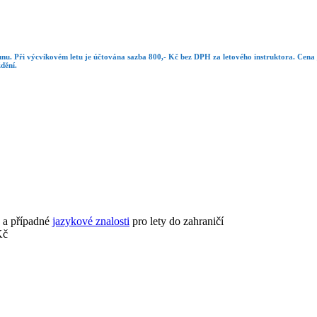
ounu. Při výcvikovém letu je účtována sazba 800,- Kč bez DPH za letového instruktora. Cen
dění.
a případné
jazykové znalosti
pro lety do zahraničí
Kč