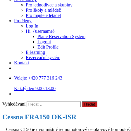
Pro jednotlivce a skupiny
Pro školy a mládež
Pro majitele letadel
Pro členy
Log In
Hi, {username}
Plane Reservation System
Logout
Edit Profile
E-learning
Rezervační systém
Kontakt
Volejte +420 777 316 243
Každý den 9:00-18:00
Vyhledávání
Cessna FRA150 OK-ISR
Cessna C150 je dvoumístný jednomotorový celokovový hornoplošník