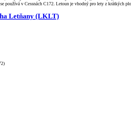
e používá v Cessnách C172. Letoun je vhodný pro lety z krátkých plo
raha Letňany (LKLT)
72)