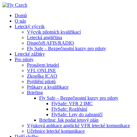
Domů
O nás
Letecký výcvik
Výcvik pilotních kvalifikací
Letecká angličtina
Dispečeři AFIS/RADIO
Fly Safe – Bezpečnostní kurzy pro piloty
Letecké zážitky
Pro piloty
Pronájem letadel
VFL ONLINE
Zkouška ICAO
Pojištění pilotů
Průkazy a kvalifikace
Briefing
Fly Safe – Bezpečnostní kurzy pro piloty
FlySafe: VFR 2 IMC
FlySafe: Rozlétání
FlySafe: Lety do zahraničí
Briefing: Jak podat letový plán
Výuková aplikace anglické VFR letecké komunikace
Učebnice letecké komunikace
Další služby