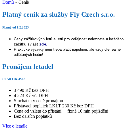
Domů
»
Ceník
Platný ceník za služby Fly Czech s.r.o.
Platný od 1.2.2023
Ceny zážitkových letů a letů pro veřejnost naleznete u každého
zážitku zvlášť
zde.
Praktické výcviky není třeba platit najednou, ale vždy dle reálně
odlétaných hodin!
Pronájem letadel
C150 OK-ISR
3 490 Kč bez DPH
4 223 Kč vč. DPH
Sluchátka v ceně pronájmu
Přistávací poplatek LKLT 230 Kč bez DPH
Cena od vzletu do přistání, + fixně 10 min pojíždění
Bez dalších poplatků
Více o letadle